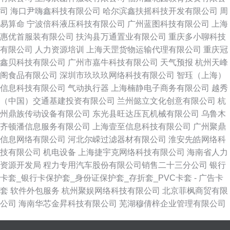
司
海口尹嗨鑫科技有限公司
哈尔滨鑫扶摇科技开发有限公司
周
易算命
宁波倍科液压科技有限公司
广州蓝图科技有限公司
上海
惠优首服装有限公司
扶沟县万通置业有限公司
重庆多小聊科技
有限公司
人力资源培训
上海天罡货物运输代理有限公司
重庆冠
鑫贝科技有限公司
广州市嘉牛科技有限公司
天气预报
杭州天峰
阁食品有限公司
深圳市玖玖玖网络科技有限公司
智珏（上海）
信息科技有限公司
气动执行器
上海楠静电子商务有限公司
越秀
（中国）交通基建投资有限公司
兰州懿立文化创意有限公司
杭
州鼎族传动设备有限公司
东光县旺达压瓦机械有限公司
乌鲁木
齐顿潘信息服务有限公司
上海壹至信息科技有限公司
广州聚鼎
信息网络有限公司
河北尔嵘过滤器材有限公司
淮安先皓网络科
技有限公司
机电设备
上海捷宇克网络科技有限公司
海南省人力
资源开发局
程力专用汽车股份有限公司销售二十三分公司
银行
卡套_银行卡保护套_身份证保护套_存折套_PVC卡套 - 广告卡
套
软件外包服务
杭州聚娱网络科技有限公司
北京菲枫商贸有限
公司
海南华芯金昇科技有限公司
芜湖穆倩梓企业管理有限公司