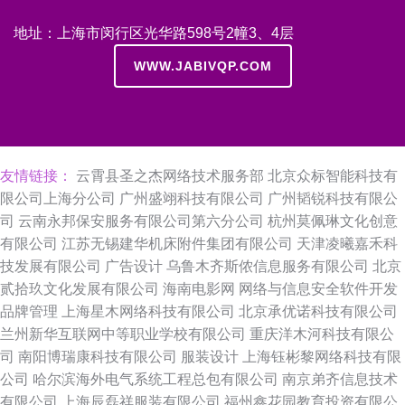
地址：上海市闵行区光华路598号2幢3、4层
WWW.JABIVQP.COM
友情链接：
云霄县圣之杰网络技术服务部
北京众标智能科技有
限公司上海分公司
广州盛翊科技有限公司
广州韬锐科技有限公
司
云南永邦保安服务有限公司第六分公司
杭州莫佩琳文化创意
有限公司
江苏无锡建华机床附件集团有限公司
天津凌曦嘉禾科
技发展有限公司
广告设计
乌鲁木齐斯侬信息服务有限公司
北京
贰拾玖文化发展有限公司
海南电影网
网络与信息安全软件开发
品牌管理
上海星木网络科技有限公司
北京承优诺科技有限公司
兰州新华互联网中等职业学校有限公司
重庆洋木河科技有限公
司
南阳博瑞康科技有限公司
服装设计
上海钰彬黎网络科技有限
公司
哈尔滨海外电气系统工程总包有限公司
南京弟齐信息技术
有限公司
上海辰磊祥服装有限公司
福州鑫花园教育投资有限公