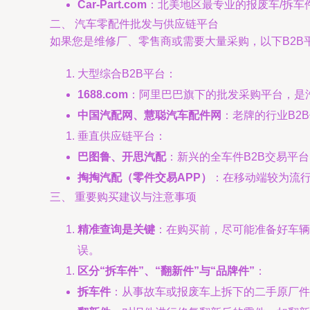
Car-Part.com
：北美地区最专业的报废车/拆
二、 汽车零配件批发与供应链平台
如果您是维修厂、零售商或需要大量采购，以下B2B
大型综合B2B平台：
1688.com
：阿里巴巴旗下的批发采购平台，是
中国汽配网、慧聪汽车配件网
：老牌的行业B2
垂直供应链平台：
巴图鲁、开思汽配
：新兴的全车件B2B交易平
掏掏汽配（零件交易APP）
：在移动端较为流
三、 重要购买建议与注意事项
精准查询是关键
：在购买前，尽可能准备好车辆
误。
区分“拆车件”、“翻新件”与“品牌件”
：
拆车件
：从事故车或报废车上拆下的二手原厂件