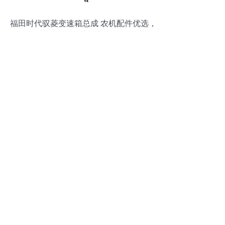
福田时代驭菱变速箱总成 农机配件优选，
品质保障，厂家直供