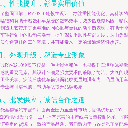
三、性能提升，彰显实用价值
了坚固可靠，RY-0210轮毂在设计上亦注重性能优化。其科学的
轮辐结构有助于增强刹车系统的散热效率，减少热衰减风险。精
的制造工艺带来了更精准的同心度与更优的动平衡表现，有助于
低车辆行驶中的振动与噪音，提升驾驶平顺性与舒适度，从而为
驶员创造更佳的工作环境，并可能带来一定的燃油经济性改善。
四、外观升级，塑造专业形象
诚RY-0210轮毂不仅是一件功能性部件，也是提升车辆整体视觉
观感的重要元素。其设计在满足强度要求的兼顾了简洁、大气的
代工业美学。安装后能使车辆侧面轮廓更显饱满有力，凸显商用
的专业与可靠气质，帮助车队提升品牌形象。
五、批发供应，诚信合作之道
隆尧县德诚汽车配件厂面向全国乃至全球市场，提供优质的RY-
0210轮毂批发服务。工厂拥有完善的生产线与质量控制体系，能
保证稳定的货源与一致的产品品质。我们致力于与各类汽车零配