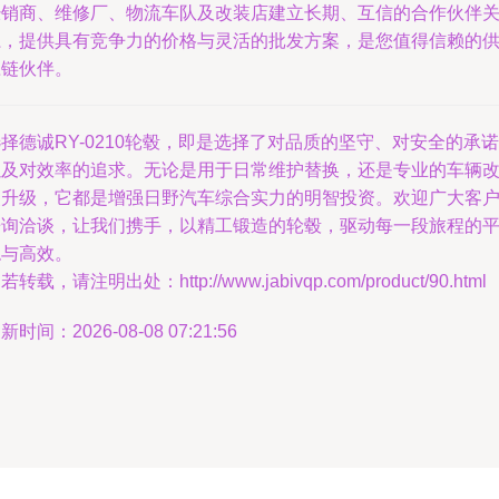
经销商、维修厂、物流车队及改装店建立长期、互信的合作伙伴
系，提供具有竞争力的价格与灵活的批发方案，是您值得信赖的
应链伙伴。
择德诚RY-0210轮毂，即是选择了对品质的坚守、对安全的承诺
以及对效率的追求。无论是用于日常维护替换，还是专业的车辆
装升级，它都是增强日野汽车综合实力的明智投资。欢迎广大客
垂询洽谈，让我们携手，以精工锻造的轮毂，驱动每一段旅程的
稳与高效。
若转载，请注明出处：http://www.jabivqp.com/product/90.html
新时间：2026-08-08 07:21:56