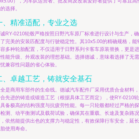
0x5.00），为车队运营者、批发商及改装爱好者提供了可靠且高
能的选择。
一、精准适配，专业之选
诚RY-0210轮毂严格按照日野汽车原厂标准进行设计与生产，确
了完美的安装匹配度与行驶稳定性。其10x5.00的精确规格，能
兼容多种轮胎配置，不仅适用于日野系列卡客车原装替换，更是
行性能升级、外观改装的理想基础。选择德诚，意味着选择了无
担忧兼容性问题的省心体验。
二、卓越工艺，铸就安全基石
安全是商用车部件的生命线。德诚汽车配件厂采用优质合金材料
合先进的铸造或锻造工艺（根据具体工艺而定），使RY-0210轮
毂具备极高的结构强度与抗疲劳性能。每一只轮毂都经过严格的
伤检测、动平衡测试及载荷试验，确保其在重载、长途及复杂路
下，依然能提供出色的支撑力与稳定性，有效保障行车安全，延
轮胎使用寿命。