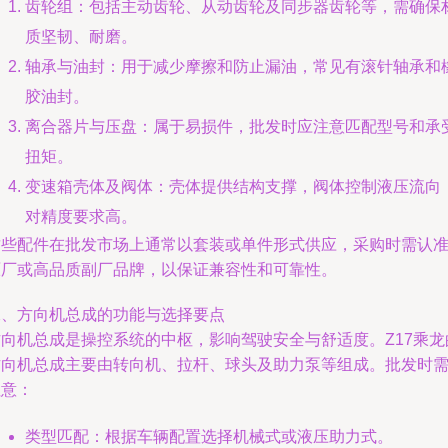
齿轮组：包括主动齿轮、从动齿轮及同步器齿轮等，需确保
质坚韧、耐磨。
轴承与油封：用于减少摩擦和防止漏油，常见有滚针轴承和
胶油封。
离合器片与压盘：属于易损件，批发时应注意匹配型号和承
扭矩。
变速箱壳体及阀体：壳体提供结构支撑，阀体控制液压流向
对精度要求高。
这些配件在批发市场上通常以套装或单件形式供应，采购时需认
原厂或高品质副厂品牌，以保证兼容性和可靠性。
二、方向机总成的功能与选择要点
方向机总成是操控系统的中枢，影响驾驶安全与舒适度。Z17乘龙
方向机总成主要由转向机、拉杆、球头及助力泵等组成。批发时
注意：
类型匹配：根据车辆配置选择机械式或液压助力式。