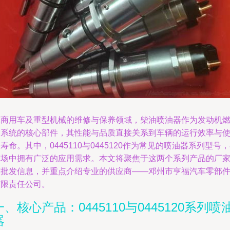
在商用车及重型机械的维修与保养领域，柴油喷油器作为发动机
油系统的核心部件，其性能与品质直接关系到车辆的运行效率与
寿命。其中，0445110与0445120作为常见的喷油器系列型号
市场中拥有广泛的应用需求。本文将聚焦于这两个系列产品的厂
与批发信息，并重点介绍专业的供应商——邓州市亨福汽车零部
有限责任公司。
一、核心产品：0445110与0445120系列喷
器